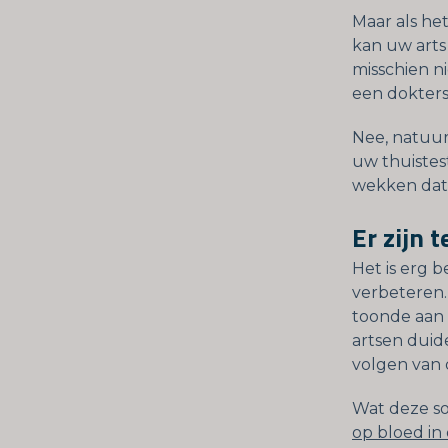
Maar als he
kan uw arts
misschien ni
een dokter
Nee, natuur
uw thuistest
wekken dat 
Er zijn 
Het is erg b
verbeteren.
toonde aan 
artsen duide
volgen van
Wat deze so
op bloed in 