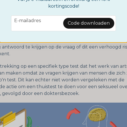
thuistests kunnen ook informatie geven over genen die
kortingscode!
n in de levensstijl vereisen om de ontwikkeling van ziek
email
E-mailadres
Code downloaden
en kritiek geuit op deze tests en beweren dat ze nuttel
urig antwoord geven. Zelfs als de test praktisch aanto
e genmutatie is, is veel diepgaander onderzoek nodig 
antwoord te krijgen op de vraag of dit een verhoogd ris
kent.
etrekking op een specifiek type test dat het werk van ar
kan maken omdat ze vragen krijgen van mensen die zich
'n test. Dit kan echter niet worden vergeleken met de
e actie om een thuistest te doen voor een seksueel ov
, gevolgd door een doktersbezoek.