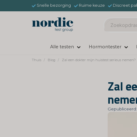
Snelle bezorging
Ruime keuze
Discreet pa
Alle testen
Hormontester
Thuis
Blog
Zal een dokter mijn huistest serieus nemen?
Zal e
neme
Gepubliceerd: