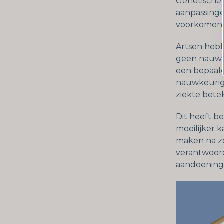
Genetische 
aanpassinge
voorkomen.
Artsen hebb
geen nauwke
een bepaald
nauwkeurig 
ziekte bete
Dit heeft b
moeilijker 
maken na zo
verantwoord
aandoening