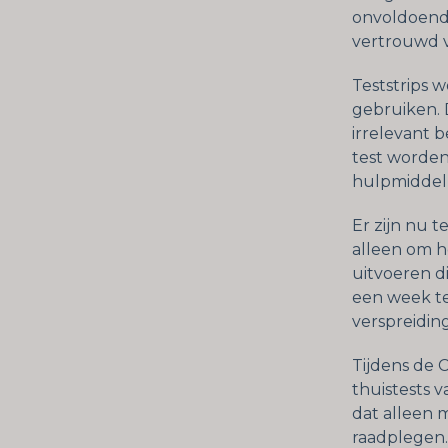
onvoldoend
vertrouwd v
Teststrips w
gebruiken. 
irrelevant 
test worden
hulpmiddel 
Er zijn nu t
alleen om he
uitvoeren d
een week te
verspreidin
Tijdens de 
thuistests 
dat alleen m
raadplegen.