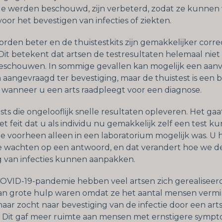
e werden beschouwd, zijn verbeterd, zodat ze kunnen
oor het bevestigen van infecties of ziekten.
orden beter en de thuistestkits zijn gemakkelijker corre
Dit betekent dat artsen de testresultaten helemaal niet 
beschouwen. In sommige gevallen kan mogelijk een aan
 aangevraagd ter bevestiging, maar de thuistest is een b
wanneer u een arts raadpleegt voor een diagnose.
ests die ongelooflijk snelle resultaten opleveren. Het gaa
t feit dat u als individu nu gemakkelijk zelf een test ku
ie voorheen alleen in een laboratorium mogelijk was. U h
 wachten op een antwoord, en dat verandert hoe we d
g van infecties kunnen aanpakken.
COVID-19-pandemie hebben veel artsen zich gerealiseer
van grote hulp waren omdat ze het aantal mensen verm
aar zocht naar bevestiging van de infectie door een arts
 Dit gaf meer ruimte aan mensen met ernstigere symp