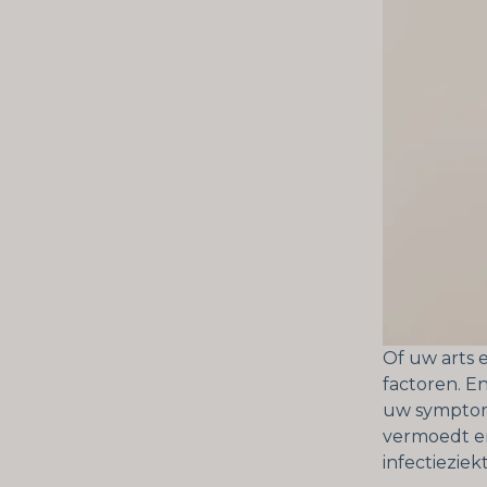
Of uw arts e
factoren. En
uw symptom
vermoedt en 
infectieziek