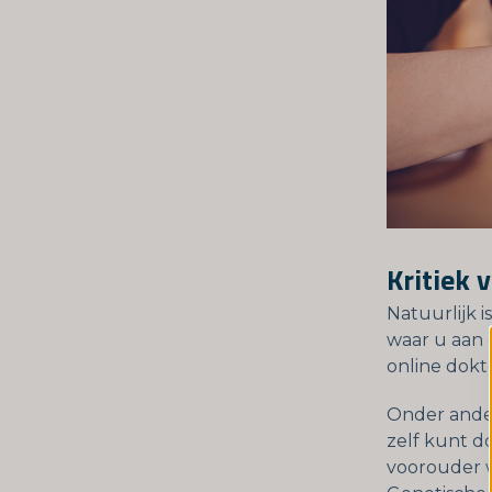
Kritiek 
Natuurlijk i
waar u aan 
online dokt
Onder ander
zelf kunt do
voorouder w