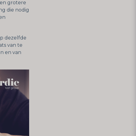
een grotere
ng die nodig
een
p dezelfde
ts van te
men en van