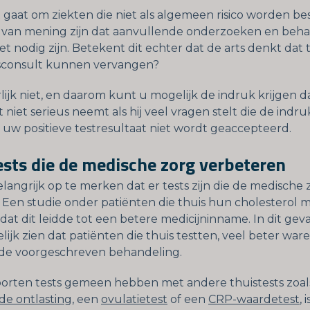
t gaat om ziekten die niet als algemeen risico worden b
 van mening zijn dat aanvullende onderzoeken en beh
et nodig zijn. Betekent dit echter dat de arts denkt dat 
sconsult kunnen vervangen?
lijk niet, en daarom kunt u mogelijk de indruk krijgen d
 niet serieus neemt als hij veel vragen stelt die de ind
uw positieve testresultaat niet wordt geaccepteerd.
tests die de medische zorg verbeteren
elangrijk op te merken dat er tests zijn die de medische 
 Een studie onder patiënten die thuis hun cholesterol 
dat dit leidde tot een betere medicijninname. In dit ge
lijk zien dat patiënten die thuis testten, veel beter ware
 de voorgeschreven behandeling.
orten tests gemeen hebben met andere thuistests zoa
de ontlasting
, een
ovulatietest
of een
CRP-waardetest
, 