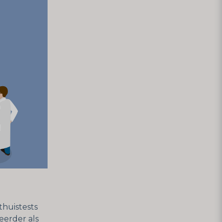
thuistests
 eerder als