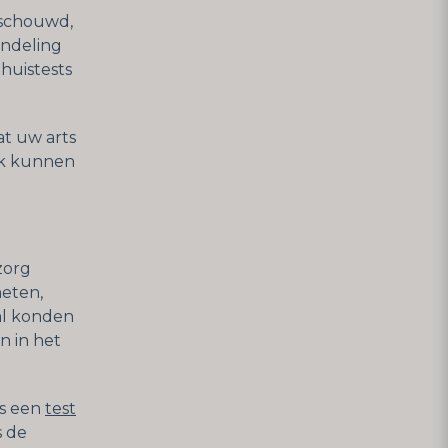
eschouwd,
andeling
thuistests
at uw arts
ruk kunnen
zorg
meten,
val konden
n in het
ls een
test
is de