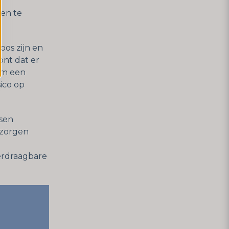
ten te
oos zijn en
ont dat er
om een
ico op
tsen
 zorgen
erdraagbare