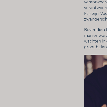
verantwoord
verantwoord
kan zijn. Vo
zwangerscha
Bovendien 
manier word
wachten in e
groot belan