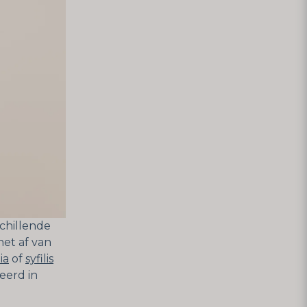
schillende
het af van
ia
of
syfilis
seerd in