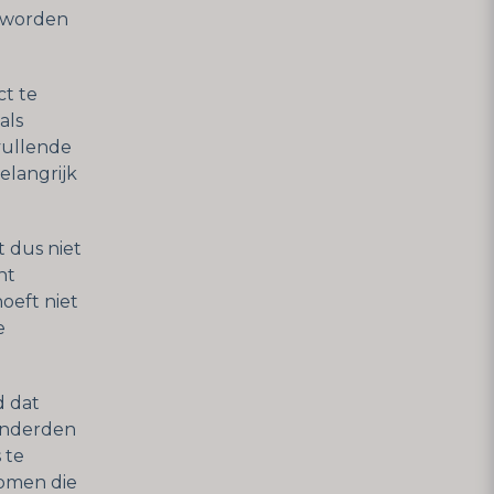
 worden
ct te
als
vullende
elangrijk
t dus niet
nt
oeft niet
e
d dat
inderden
 te
tomen die