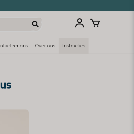
ntacteer ons
Over ons
Instructies
eus