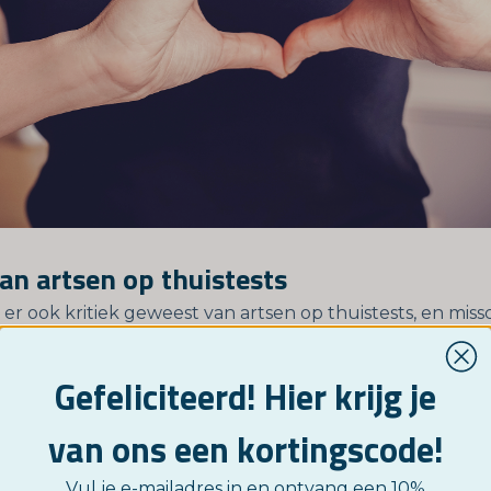
van artsen op thuistests
s er ook kritiek geweest van artsen op thuistests, en missc
denkt als u aarzelt om uw testresultaat met uw huisarts 
ersdienst te bespreken.
Gefeliciteerd! Hier krijg je
e hebben artsen gewaarschuwd voor genetische thuist
van ons een kortingscode!
en. Dit soort tests is er niet alleen om u te laten zien w
oonde. Ze geven ook informatie over aanleg voor erfelij
Vul je e-mailadres in en ontvang een 10%