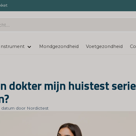
kket
Instrument
Mondgezondheid
Voetgezondheid
Co
en dokter mijn huistest seri
n?
 datum door Nordictest