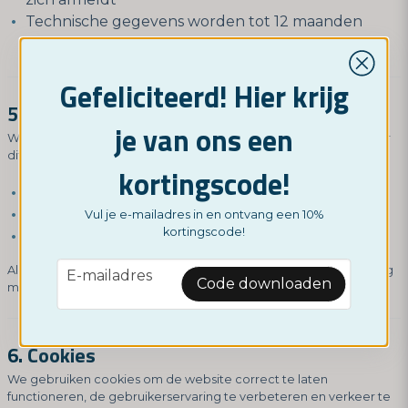
Technische gegevens worden tot 12 maanden
bewaard
Gefeliciteerd! Hier krijg
5. Delen van gegevens
je van ons een
We delen uw gegevens alleen met vertrouwde partijen wanneer
dit nodig is:
kortingscode!
Betalingsverwerkers (bijv. Stripe)
Verzendbedrijven (bijv. PostNL)
Vul je e-mailadres in en ontvang een 10%
kortingscode!
Technische leveranciers (hosting en e-mail)
email
Alle partners verwerken persoonsgegevens in overeenstemming
E-mailadres
Code downloaden
met de AVG (GDPR).
6. Cookies
We gebruiken cookies om de website correct te laten
functioneren, de gebruikerservaring te verbeteren en verkeer te