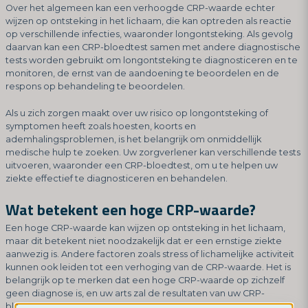
Over het algemeen kan een verhoogde CRP-waarde echter
wijzen op ontsteking in het lichaam, die kan optreden als reactie
op verschillende infecties, waaronder longontsteking. Als gevolg
daarvan kan een CRP-bloedtest samen met andere diagnostische
tests worden gebruikt om longontsteking te diagnosticeren en te
monitoren, de ernst van de aandoening te beoordelen en de
respons op behandeling te beoordelen.
Als u zich zorgen maakt over uw risico op longontsteking of
symptomen heeft zoals hoesten, koorts en
ademhalingsproblemen, is het belangrijk om onmiddellijk
medische hulp te zoeken. Uw zorgverlener kan verschillende tests
uitvoeren, waaronder een CRP-bloedtest, om u te helpen uw
ziekte effectief te diagnosticeren en behandelen.
Wat betekent een hoge CRP-waarde?
Een hoge CRP-waarde kan wijzen op ontsteking in het lichaam,
maar dit betekent niet noodzakelijk dat er een ernstige ziekte
aanwezig is. Andere factoren zoals stress of lichamelijke activiteit
kunnen ook leiden tot een verhoging van de CRP-waarde. Het is
belangrijk op te merken dat een hoge CRP-waarde op zichzelf
geen diagnose is, en uw arts zal de resultaten van uw CRP-
bloedtest samen met uw medische geschiedenis en lichamelijk