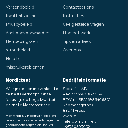
Verzendbeleid
Contacteer ons
Kwaliteitsbeleid
Instructies
Privacybeleid
Veelgestelde vragen
Aankoopvoorwaarden
Hoe het werkt
Herroepings- en
Tips en advies
retourbeleid
Over ons
Hulp bij
misbruikproblemen
Nordictest
Bedrijfsinformatie
Wij zijn een online winkel die
Socialfish AB
zelftests verkoopt. Onze
Reg.nr.: 556986-4068
focus ligt op hoge kwaliteit
BTW-nr: SE556986406801
en snelle klantenservice.
Rådmansgatan 6
832 41 Frösön
Hier vindt u CE-gemarkeerde en
Zweden
uiterst betrouwbare tests tegen de
Telefoonnummer:
goedkoopste prijzen online. Wij
+46730503032