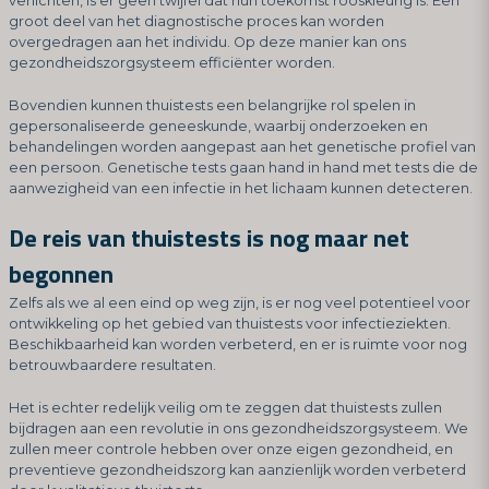
verlichten, is er geen twijfel dat hun toekomst rooskleurig is. Een
groot deel van het diagnostische proces kan worden
overgedragen aan het individu. Op deze manier kan ons
gezondheidszorgsysteem efficiënter worden.
Bovendien kunnen thuistests een belangrijke rol spelen in
gepersonaliseerde geneeskunde, waarbij onderzoeken en
behandelingen worden aangepast aan het genetische profiel van
een persoon. Genetische tests gaan hand in hand met tests die de
aanwezigheid van een infectie in het lichaam kunnen detecteren.
De reis van thuistests is nog maar net
begonnen
Zelfs als we al een eind op weg zijn, is er nog veel potentieel voor
ontwikkeling op het gebied van thuistests voor infectieziekten.
Beschikbaarheid kan worden verbeterd, en er is ruimte voor nog
betrouwbaardere resultaten.
Het is echter redelijk veilig om te zeggen dat thuistests zullen
bijdragen aan een revolutie in ons gezondheidszorgsysteem. We
zullen meer controle hebben over onze eigen gezondheid, en
preventieve gezondheidszorg kan aanzienlijk worden verbeterd