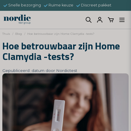
Snelle bezorging
Ruime keuze
Discreet pakket
Thuis
Blog
Hoe betrouwbaar zijn Home Clamydia -tests?
Hoe betrouwbaar zijn Home
Clamydia -tests?
Gepubliceerd: datum door Nordictest