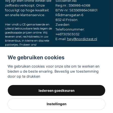
Wij zijn een online winkel die
Socialfish AB
zelftests verkoopt. Onze
Reg.nr.: 556986-4068
focus ligt op hoge kwaliteit
BTW-nr: SE556986406801
en snelle klantenservice.
Rådmansgatan 6
832 41 Frösön
Hier vindt u CE-gemarkeerde en
Zweden
uiterst betrouwbare tests tegen de
Telefoonnummer:
goedkoopste prijzen online. Wij
+46730503032
leveren snel, rechtstreeks in uw
E-mail:
hey@nordictest.nl
brievenbus, in kleine en discrete
pakketjes. Probeer ons!
Openingstijden:
Ma–vr 10:00–17:00 (CET)
We gebruiken cookies
We gebruiken cookies voor onze site om te werken en
bieden u de beste ervaring. Bevestig uw toestemming
door op te drukken
Iedereen goedkeuren
Instellingen