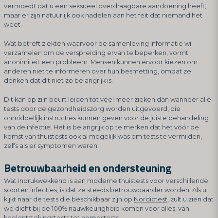
vermoedt dat u een seksueel overdraagbare aandoening heeft,
maar er zijn natuurlijk ook nadelen aan het feit dat niemand het
weet.
Wat betreft ziekten waarvoor de samenleving informatie wil
verzamelen om de verspreiding ervan te beperken, vormt
anonimiteit een probleem. Mensen kunnen ervoor kiezen om
anderen niet te informeren over hun besmetting, omdat ze
denken dat dit niet zo belangrijk is.
Dit kan op zijn beurt leiden tot veel meer zieken dan wanneer alle
tests door de gezondheidszorg worden uitgevoerd, die
onmiddellijk instructies kunnen geven voor de juiste behandeling
van de infectie. Het is belangrijk op te merken dat het vóór de
komst van thuistests ook al mogelijk was om tests te vermijden,
zelfs als er symptomen waren.
Betrouwbaarheid en ondersteuning
Wat indrukwekkend is aan moderne thuistests voor verschillende
soorten infecties, is dat ze steeds betrouwbaarder worden. Als u
kijkt naar de tests die beschikbaar zijn op
Nordictest
, zult u zien dat
we dicht bij de 100% nauwkeurigheid komen voor alles, van
keelontstekingstests tot herpestests.