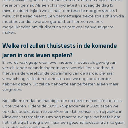
meer om gemak. Als een
chlamydia-test
vandaag de dag 15
minuten duurt, kijken we uit naar een test die morgen slechts 1
minuut in beslag neemt. Een besmettelijke ziekte zoals chlamydia
moet bovendien worden gemeld, en hier zien we ook
mogelijkheden om dit direct na de test veel eenvoudiger te
maken.
Welke rol zullen thuistests in de komende
jaren in ons leven spelen?
Er wordt vaak gesproken over nieuwe infecties als gevolg van
verschillende veranderingen in onze wereld. Een voorbeeld
hiervan is de wereldwijde opwarming van de aarde, die naar
verwachting zal leiden tot ziekten die we nog nooit eerder
hebben gezien. Dit zal de behoefte aan zelftesten alleen maar
vergroten.
Niet alleen omdat het handig is om op deze manier infectietests
uit te voeren. Tijdens de COVID-19-pandemie in 2020 zagen we
ook de noodzaak om te voorkomen dat mensen zich bij ziekte in
klinieken verzamelden. Om nog maar te zwijgen van het feit dat
het niet altijd handig is om naar een gezondheidscentrum te gaan
als u zich echt slecht voelt.