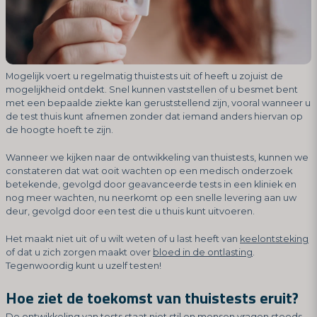
Mogelijk voert u regelmatig thuistests uit of heeft u zojuist de
mogelijkheid ontdekt. Snel kunnen vaststellen of u besmet bent
met een bepaalde ziekte kan geruststellend zijn, vooral wanneer u
de test thuis kunt afnemen zonder dat iemand anders hiervan op
de hoogte hoeft te zijn.
Wanneer we kijken naar de ontwikkeling van thuistests, kunnen we
constateren dat wat ooit wachten op een medisch onderzoek
betekende, gevolgd door geavanceerde tests in een kliniek en
nog meer wachten, nu neerkomt op een snelle levering aan uw
deur, gevolgd door een test die u thuis kunt uitvoeren.
Het maakt niet uit of u wilt weten of u last heeft van
keelontsteking
of dat u zich zorgen maakt over
bloed in de ontlasting
.
Tegenwoordig kunt u uzelf testen!
Hoe ziet de toekomst van thuistests eruit?
De ontwikkeling van tests staat niet stil en mensen vragen steeds