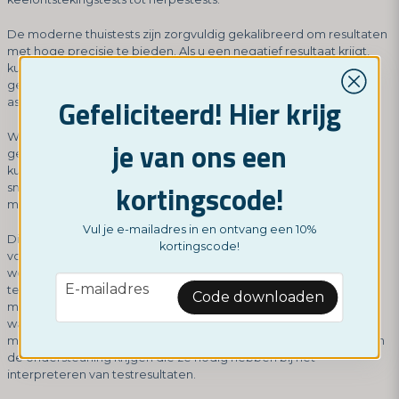
De moderne thuistests zijn zorgvuldig gekalibreerd om resultaten
met hoge precisie te bieden. Als u een negatief resultaat krijgt,
kunt u er dus zeker van zijn dat u niet besmet bent, vooral als u
geen symptomen heeft en het gaat om een ziekte die niet
Gefeliciteerd! Hier krijg
asymptomatisch kan zijn.
We moeten echter benadrukken dat u een thuistest niet kunt
je van ons een
gebruiken als een professionele medische beoordeling. Maar ze
kunnen een eerste indicatie geven en cruciaal zijn om infecties
kortingscode!
snel te detecteren en onmiddellijk behandeling mogelijk te
maken.
Vul je e-mailadres in en ontvang een 10%
Dit brengt ons bij een ander belangrijk punt om te overwegen
kortingscode!
voor de toekomst, aangezien thuistests steeds gebruikelijker
worden. Als mensen niet worden opgeleid om te begrijpen dat
email
E-mailadres
tests slechts tests zijn en geen diagnose, bestaat het risico dat
Code downloaden
meer mensen besluiten om geen arts te raadplegen. Dit is iets
waar zowel de gezondheidszorg als de fabrikanten van tests
mogelijk extra inspanningen voor moeten leveren, zodat mensen
de ondersteuning krijgen die ze nodig hebben bij het
interpreteren van testresultaten.