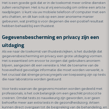
Het is een goede gok dat er in de toekomst meer online diensten
zullen verschijnen. Het is nu al vrij eenvoudig om online een arts te
raadplegen. U kunt via uw mobiele telefoon of computer met een
arts chatten, en dit kan ook op een zeer anonieme manier
gebeuren, wat prettig is voor degenen die een positief resultaat
hebben behaald bij een thuistest.
Gegevensbescherming en privacy zijn een
uitdaging
Als we naar de toekomst van thuistests kijken, is het duidelijk dat
gegevensbescherming en privacy een grote uitdaging vormen.
Het is essentieel om ervoor te zorgen dat gebruikers anoniem
blijven, aangezien dit een vereiste is. Met de toename van de
hoeveelheid gevoelige informatie die moet worden verwerkt, is
het cruciaal dat strenge privacyregels van toepassing zijn op tests
die naar laboratoria worden gestuurd.
Voor tests waarvan de gegevens moeten worden gedeeld met
professionals, is het ook belangrijk om een geschikt protocol te
creëren. Omdat tests zo nauwkeurig zijn geworden, is er geen
behoefte meer aan extra tests in de gezondheidszorg. Artsen
kunnen direct overgaan tot de bespreking van de behandeling, en