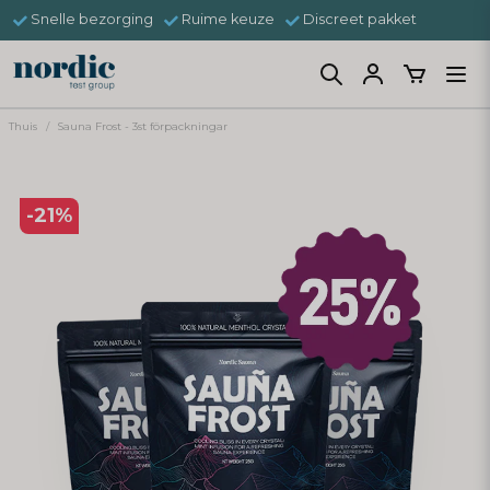
Snelle bezorging
Ruime keuze
Discreet pakket
Thuis
Sauna Frost - 3st förpackningar
-
21
%