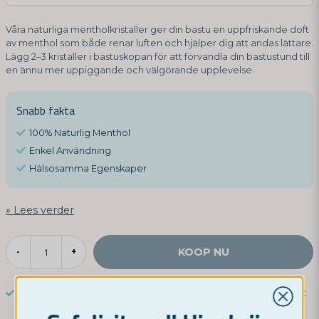
Våra naturliga mentholkristaller ger din bastu en uppfriskande doft
av menthol som både renar luften och hjälper dig att andas lättare.
Lägg 2–3 kristaller i bastuskopan för att förvandla din bastustund till
en ännu mer uppiggande och välgörande upplevelse.
Snabb fakta
100% Naturlig Menthol
Enkel Användning
Hälsosamma Egenskaper
Lees verder
KOOP NU
-
+
Snelle bezorging
Ruime keuze
Discreet pakket