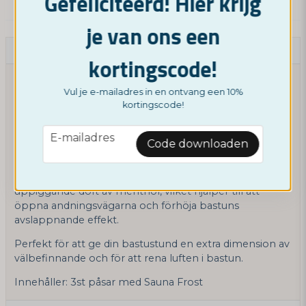
Gefeliciteerd! Hier krijg
je van ons een
Beschrijving
kortingscode!
Upplev en uppfriskande och energigivande
Vul je e-mailadres in en ontvang een 10%
bastuupplevelse med våra 100% naturliga
kortingscode!
mentholkristaller. Dessa högkvalitativa kristaller är
framställda av ren menthol och hjälper dig att skapa en
email
E-mailadres
fräsch och ren doft i din bastu.
Code downloaden
Genom att tillsätta 2–3 kristaller i bastuskopan med
vatten innan du häller på aggregatet sprids en härligt
uppiggande doft av menthol, vilket hjälper till att
öppna andningsvägarna och förhöja bastuns
avslappnande effekt.
Perfekt för att ge din bastustund en extra dimension av
välbefinnande och för att rena luften i bastun.
Innehåller: 3st påsar med Sauna Frost