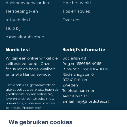
Aankoopvoorwaarden
Hoe het werkt
Herroepings- en
Tips en advies
retourbeleid
Over ons
Hulp bij
Stuur een vraag
misbruikproblemen
Nordictest
Bedrijfsinformatie
Wij zijn een online winkel die
Socialfish AB
zelftests verkoopt. Onze
Reg.nr.: 556986-4068
focus ligt op hoge kwaliteit
BTW-nr: SE556986406801
en snelle klantenservice.
Rådmansgatan 6
832 41 Frösön
Hier vindt u CE-gemarkeerde en
Zweden
uiterst betrouwbare tests tegen de
Telefoonnummer:
goedkoopste prijzen online. Wij
+46730503032
leveren snel, rechtstreeks in uw
E-mail:
hey@nordictest.nl
brievenbus, in kleine en discrete
pakketjes. Probeer ons!
Openingstijden:
Ma–vr 10:00–17:00 (CET)
We gebruiken cookies