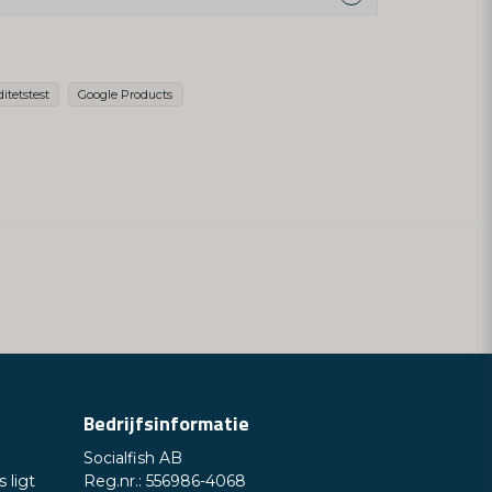
product ...
itetstest
Google Products
email
E-mailadres
ag publiceren
Bedrijfsinformatie
Socialfish AB
Stuur een vraag
 ligt
Reg.nr.: 556986-4068