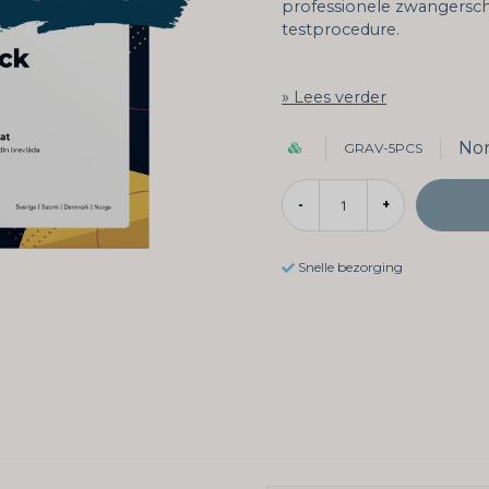
professionele zwangersc
testprocedure.
Lees verder
Nor
GRAV-5PCS
-
+
Snelle bezorging