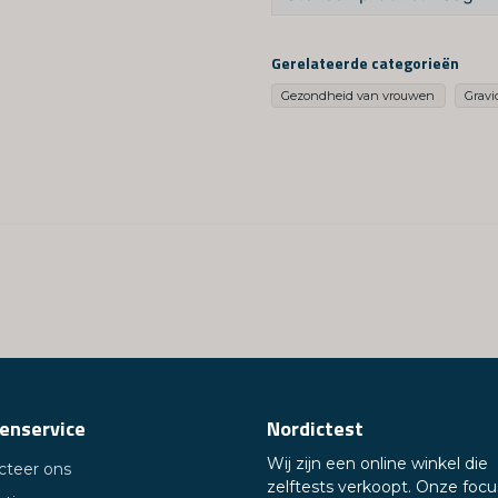
question
Vraag ons iets over dit 
Gerelateerde categorieën
Gezondheid van vrouwen
Gravid
name
Naam
Ja, je kunt mijn vra
enservice
Nordictest
Wij zijn een online winkel die
cteer ons
zelftests verkoopt. Onze focus