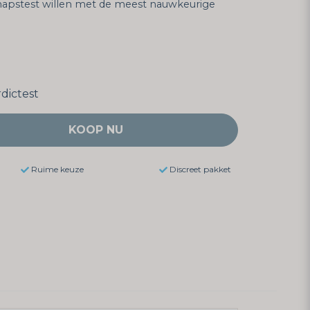
hapstest willen met de meest nauwkeurige
dictest
KOOP NU
Ruime keuze
Discreet pakket