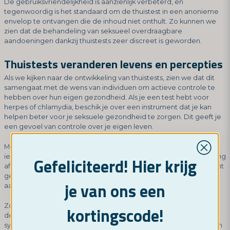
De gebruiksvriendelijkheid is aanzienlijk verbeterd, en
tegenwoordig is het standaard om de thuistest in een anonieme
envelop te ontvangen die de inhoud niet onthult. Zo kunnen we
zien dat de behandeling van seksueel overdraagbare
aandoeningen dankzij thuistests zeer discreet is geworden.
Thuistests veranderen levens en percepties
Als we kijken naar de ontwikkeling van thuistests, zien we dat dit
samengaat met de wens van individuen om actieve controle te
hebben over hun eigen gezondheid. Als je een test hebt voor
herpes of chlamydia, beschik je over een instrument dat je kan
helpen beter voor je seksuele gezondheid te zorgen. Dit geeft je
een gevoel van controle over je eigen leven.
Met een grotere toegankelijkheid en prijzen die tests voor
iedereen betaalbaar maken, kunnen we zien dat de stigmatisering
Gefeliciteerd! Hier krijg
afneemt. Het is niet langer zo moeilijk om je af te vragen of je bent
getroffen door een bepaalde seksueel overdraagbare
je van ons een
aandoening.
Zodra je je hebt laten testen, kan het veel gemakkelijker zijn om
kortingscode!
de volgende stap te zetten en actief zorg te zoeken voor
symptomen. Voor veel mensen is het moeilijkste gewoon om zich