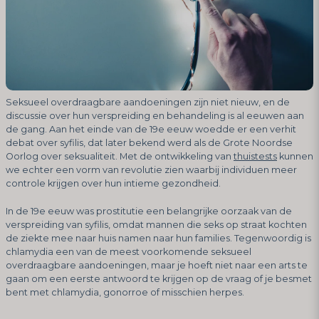
Seksueel overdraagbare aandoeningen zijn niet nieuw, en de
discussie over hun verspreiding en behandeling is al eeuwen aan
de gang. Aan het einde van de 19e eeuw woedde er een verhit
debat over syfilis, dat later bekend werd als de Grote Noordse
Oorlog over seksualiteit. Met de ontwikkeling van
thuistests
kunnen
we echter een vorm van revolutie zien waarbij individuen meer
controle krijgen over hun intieme gezondheid.
In de 19e eeuw was prostitutie een belangrijke oorzaak van de
verspreiding van syfilis, omdat mannen die seks op straat kochten
de ziekte mee naar huis namen naar hun families. Tegenwoordig is
chlamydia een van de meest voorkomende seksueel
overdraagbare aandoeningen, maar je hoeft niet naar een arts te
gaan om een eerste antwoord te krijgen op de vraag of je besmet
bent met chlamydia, gonorroe of misschien herpes.