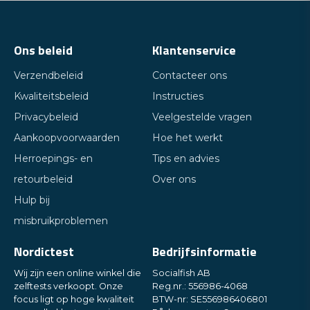
Ons beleid
Klantenservice
Verzendbeleid
Contacteer ons
Kwaliteitsbeleid
Instructies
Privacybeleid
Veelgestelde vragen
Aankoopvoorwaarden
Hoe het werkt
Herroepings- en
Tips en advies
retourbeleid
Over ons
Hulp bij
misbruikproblemen
Nordictest
Bedrijfsinformatie
Wij zijn een online winkel die
Socialfish AB
zelftests verkoopt. Onze
Reg.nr.: 556986-4068
focus ligt op hoge kwaliteit
BTW-nr: SE556986406801