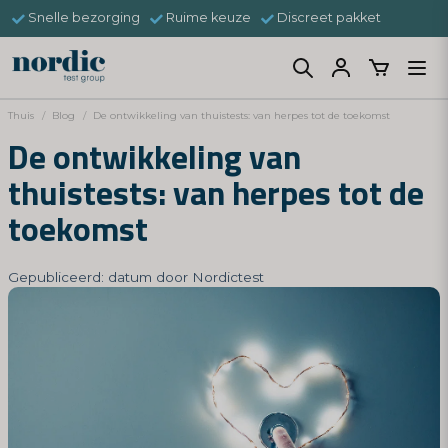
Snelle bezorging
Ruime keuze
Discreet pakket
Thuis
Blog
De ontwikkeling van thuistests: van herpes tot de toekomst
De ontwikkeling van
thuistests: van herpes tot de
toekomst
Gepubliceerd: datum door Nordictest