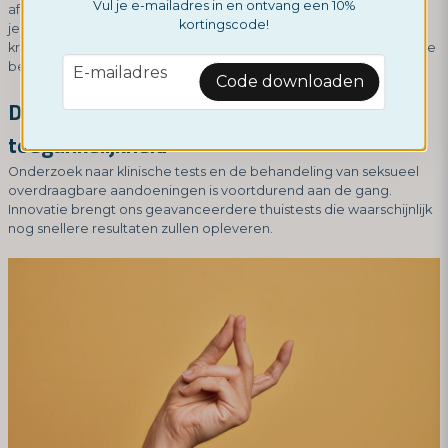
Vul je e-mailadres in en ontvang een 10%
af te vragen en zich zorgen te maken. Zodra dat voorbij is, voel je
kortingscode!
je veiliger en kun je gericht zoeken naar het soort zorg dat je wilt
krijgen. Tegenwoordig hebben we een breed scala aan mogelijke
email
behandelingen voor verschillende soorten ziekten.
E-mailadres
Code downloaden
De toekomst - Innovaties en
toegankelijkheid
Onderzoek naar klinische tests en de behandeling van seksueel
overdraagbare aandoeningen is voortdurend aan de gang.
Innovatie brengt ons geavanceerdere thuistests die waarschijnlijk
nog snellere resultaten zullen opleveren.