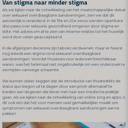
Van stigma naar minder stigma
Als we kijken naar de ontwikkeling van het maatschappelijke debat
over seksueel overdraagbare aandoeningen, zien we dat dit
aanzienlijk is veranderd. In de 19e en 20e eeuw werden openbare
discussies over seksuele gezondheid omgeven door stigma en
stilte. Het advies om af te zien van intieme relaties tot het huwelijk
werd door velen geaccepteerd.
In de afgelopen decennia zijn taboes verdwenen, maar er heerst
nog steeds een stigma rond seksueel overdraagbare
aandoeningen. Voordat thuistests voor iedereen beschikbaar
waren, was het helemaal niet ongebruikelijk om een onderzoek te
vermijden vanwege schaamte.
We kunnen zeker zeggen dat de introductie van thuistestkits de
status quo begon uit te dagen door een privé-alternatief te
bieden aan degenen die liever niet naar een medische praktijk
gaan. Als we kijken naar de ontwikkeling van online zorg en apps, is
dit ook iets dat het voor mensen veel gemakkelijker maakt om
symptomen van seksueel overdraagbare aandoeningen aan te
pakken.