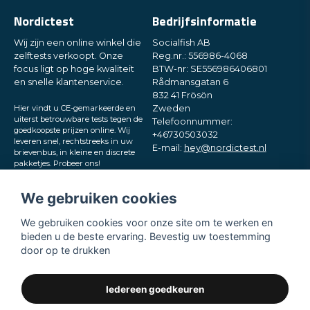
Nordictest
Bedrijfsinformatie
Wij zijn een online winkel die
Socialfish AB
zelftests verkoopt. Onze
Reg.nr.: 556986-4068
focus ligt op hoge kwaliteit
BTW-nr: SE556986406801
en snelle klantenservice.
Rådmansgatan 6
832 41 Frösön
Hier vindt u CE-gemarkeerde en
Zweden
uiterst betrouwbare tests tegen de
Telefoonnummer:
goedkoopste prijzen online. Wij
+46730503032
leveren snel, rechtstreeks in uw
E-mail:
hey@nordictest.nl
brievenbus, in kleine en discrete
pakketjes. Probeer ons!
Openingstijden:
Ma–vr 10:00–17:00 (CET)
We gebruiken cookies
We gebruiken cookies voor onze site om te werken en
bieden u de beste ervaring. Bevestig uw toestemming
door op te drukken
Iedereen goedkeuren