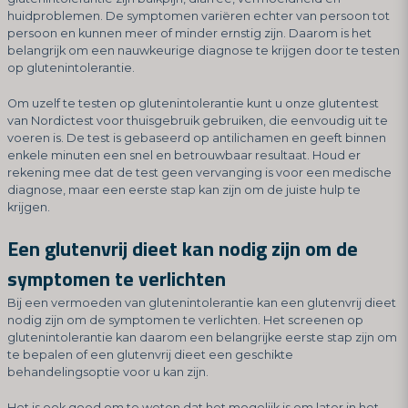
huidproblemen. De symptomen variëren echter van persoon tot
persoon en kunnen meer of minder ernstig zijn. Daarom is het
belangrijk om een nauwkeurige diagnose te krijgen door te testen
op glutenintolerantie.
Om uzelf te testen op glutenintolerantie kunt u onze glutentest
van Nordictest voor thuisgebruik gebruiken, die eenvoudig uit te
voeren is. De test is gebaseerd op antilichamen en geeft binnen
enkele minuten een snel en betrouwbaar resultaat. Houd er
rekening mee dat de test geen vervanging is voor een medische
diagnose, maar een eerste stap kan zijn om de juiste hulp te
krijgen.
Een glutenvrij dieet kan nodig zijn om de
symptomen te verlichten
Bij een vermoeden van glutenintolerantie kan een glutenvrij dieet
nodig zijn om de symptomen te verlichten. Het screenen op
glutenintolerantie kan daarom een belangrijke eerste stap zijn om
te bepalen of een glutenvrij dieet een geschikte
behandelingsoptie voor u kan zijn.
Het is ook goed om te weten dat het mogelijk is om later in het