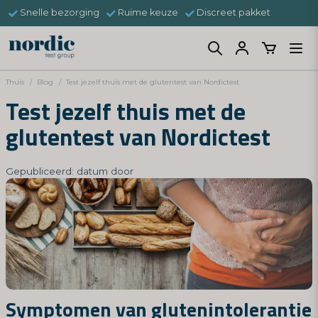
Snelle bezorging
Ruime keuze
Discreet pakket
Thuis
Blog
Test jezelf thuis met de glutentest van Nordictest
Test jezelf thuis met de
glutentest van Nordictest
Gepubliceerd: datum door
Symptomen van glutenintolerantie