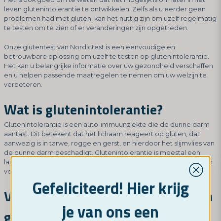
leven glutenintolerantie te ontwikkelen. Zelfs als u eerder geen
problemen had met gluten, kan het nuttig zijn om uzelf regelmatig
te testen om te zien of er veranderingen zijn opgetreden.
Onze glutentest van Nordictest is een eenvoudige en
betrouwbare oplossing om uzelf te testen op glutenintolerantie.
Het kan u belangrijke informatie over uw gezondheid verschaffen
en u helpen passende maatregelen te nemen om uw welzijn te
verbeteren.
Wat is glutenintolerantie?
Glutenintolerantie is een auto-immuunziekte die de dunne darm
aantast. Dit betekent dat het lichaam reageert op gluten, dat
aanwezig is in tarwe, rogge en gerst, en hierdoor het slijmvlies van
de dunne darm beschadigt. Glutenintolerantie is meestal een
langdurige aandoening die ernstige gezondheidsproblemen kan
veroorzaken als deze niet goed wordt behandeld.
Gefeliciteerd! Hier krijg
Veelvoorkomende symptomen van
je van ons een
glutenintolerantie?