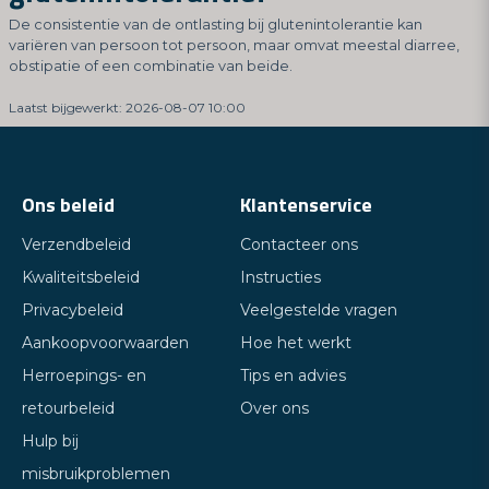
De consistentie van de ontlasting bij glutenintolerantie kan
variëren van persoon tot persoon, maar omvat meestal diarree,
obstipatie of een combinatie van beide.
Laatst bijgewerkt: 2026-08-07 10:00
Ons beleid
Klantenservice
Verzendbeleid
Contacteer ons
Kwaliteitsbeleid
Instructies
Privacybeleid
Veelgestelde vragen
Aankoopvoorwaarden
Hoe het werkt
Herroepings- en
Tips en advies
retourbeleid
Over ons
Hulp bij
misbruikproblemen