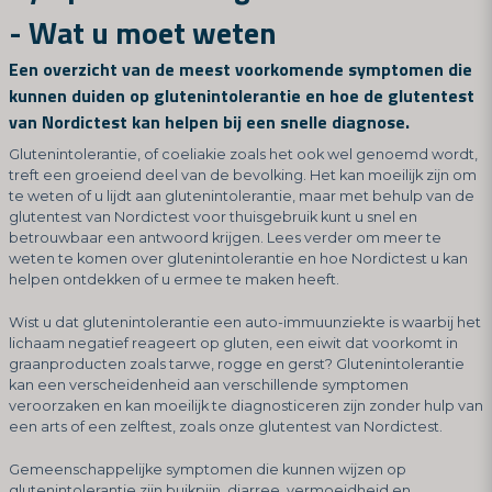
- Wat u moet weten
Een overzicht van de meest voorkomende symptomen die
kunnen duiden op glutenintolerantie en hoe de glutentest
van Nordictest kan helpen bij een snelle diagnose.
Glutenintolerantie, of coeliakie zoals het ook wel genoemd wordt,
treft een groeiend deel van de bevolking. Het kan moeilijk zijn om
te weten of u lijdt aan glutenintolerantie, maar met behulp van de
glutentest van Nordictest voor thuisgebruik kunt u snel en
betrouwbaar een antwoord krijgen. Lees verder om meer te
weten te komen over glutenintolerantie en hoe Nordictest u kan
helpen ontdekken of u ermee te maken heeft.
Wist u dat glutenintolerantie een auto-immuunziekte is waarbij het
lichaam negatief reageert op gluten, een eiwit dat voorkomt in
graanproducten zoals tarwe, rogge en gerst? Glutenintolerantie
kan een verscheidenheid aan verschillende symptomen
veroorzaken en kan moeilijk te diagnosticeren zijn zonder hulp van
een arts of een zelftest, zoals onze glutentest van Nordictest.
Gemeenschappelijke symptomen die kunnen wijzen op
glutenintolerantie zijn buikpijn, diarree, vermoeidheid en