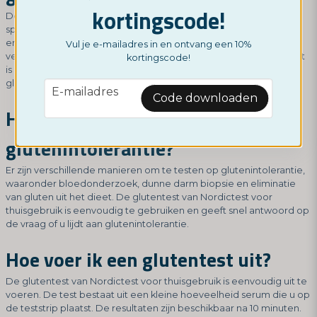
kortingscode!
De meest voorkomende symptomen van glutenintolerantie zijn
spijsverteringsproblemen zoals diarree, obstipatie, misselijkheid
en buikpijn. Andere veelvoorkomende symptomen zijn
Vul je e-mailadres in en ontvang een 10%
vermoeidheid, huidproblemen, hoofdpijn en gewichtsverlies. Het
kortingscode!
is echter belangrijk op te merken dat de symptomen van
glutenintolerantie van persoon tot persoon kunnen verschillen.
email
E-mailadres
Code downloaden
Hoe kan ik mezelf testen op
glutenintolerantie?
Er zijn verschillende manieren om te testen op glutenintolerantie,
waaronder bloedonderzoek, dunne darm biopsie en eliminatie
van gluten uit het dieet. De glutentest van Nordictest voor
thuisgebruik is eenvoudig te gebruiken en geeft snel antwoord op
de vraag of u lijdt aan glutenintolerantie.
Hoe voer ik een glutentest uit?
De glutentest van Nordictest voor thuisgebruik is eenvoudig uit te
voeren. De test bestaat uit een kleine hoeveelheid serum die u op
de teststrip plaatst. De resultaten zijn beschikbaar na 10 minuten.