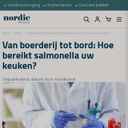
Snelle bezorging
Ruime keuze
Discreet pakket
Thuis
Blog
Van boerderij tot bord: Hoe bereikt salmonella uw keuken?
Van boerderij tot bord: Hoe
bereikt salmonella uw
keuken?
Gepubliceerd: datum door Nordictest