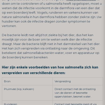
doen om te controleren of u salmonella heeft opgelopen, moet u
weten dat de infectie voorkomt in de darmflora van een dier dat
op een boerderij leeft. Vogels, runderen en varkens kunnen van
nature salmonella in hun darmflora hebben zonder ziek te zijn. Uw
huisdier kan ook de infectie dragen zonder symptomen te
vertonen.
De bacterie leidt niet altijd tot ziekte bij het dier, dus het kan
moeilijk zijn voor de boer om te weten welk dier de infectie
draagt. Maar de bacterie blijft niet in het darmstelsel van het dier.
Het kan zich verspreiden via ontlasting naar de omgeving. Dit
betekent dat salmonellabacteriën water, voer en apparatuur op
de boerderij kunnen bereiken.
Hier zijn enkele voorbeelden van hoe salmonella zich kan
verspreiden van verschillende dieren:
Bron
Verspreiding
Pluimvee (kip, kalkoen)
Direct contact met de ontlasting
van de dieren of besmette
oppervlakken, besmet water.
Runderen
Contact met besmette mest of via