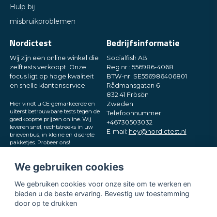
Hulp bij
misbruikproblemen
Nordictest
Bedrijfsinformatie
Wij zijn een online winkel die
Socialfish AB
zelftests verkoopt. Onze
Reg.nr.: 556986-4068
focus ligt op hoge kwaliteit
BTW-nr: SE556986406801
en snelle klantenservice.
Rådmansgatan 6
832 41 Frösön
Hier vindt u CE-gemarkeerde en
Zweden
uiterst betrouwbare tests tegen de
Telefoonnummer:
goedkoopste prijzen online. Wij
+46730503032
leveren snel, rechtstreeks in uw
E-mail:
hey@nordictest.nl
brievenbus, in kleine en discrete
pakketjes. Probeer ons!
Openingstijden:
Ma–vr 10:00–17:00 (CET)
We gebruiken cookies
We gebruiken cookies voor onze site om te werken en
bieden u de beste ervaring. Bevestig uw toestemming
door op te drukken