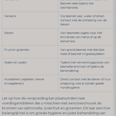
besmet vlees tijdens het
slachtproces.
Varkens
Via besmet voer, water of direct
contact met de ontlasting van de
dieren.
Eieren
Van besmette vogels naar het
binnenste van het ei of op de
eierschaal.
Fruit en groenten
Van grond besmet met dierlijke
mest of besmet irrigatiesysteem.
Noten en zaden
Tijdens het verwerkingsproces van
besmette bronnen of tijdens de
behandeling.
Huisdieren (reptielen, kleine
Direct contact met de dieren of hun
knaagdieren)
omgeving, vooral zonder goede
handhygiëne.
Let op hoe de verspreiding kan plaatsvinden naar
voedingsmiddelen die u misschien niet eens beschouwt als
bronnen van salmonella, zoals fruit en groenten. Dit laat zien hoe
belangrijk het is om goede hygiëne en juiste behandeling van