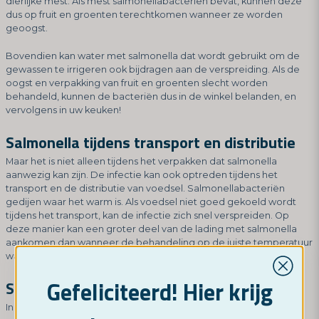
dierlijke mest. Als mest salmonellabacteriën bevat, kunnen deze
dus op fruit en groenten terechtkomen wanneer ze worden
geoogst.
Bovendien kan water met salmonella dat wordt gebruikt om de
gewassen te irrigeren ook bijdragen aan de verspreiding. Als de
oogst en verpakking van fruit en groenten slecht worden
behandeld, kunnen de bacteriën dus in de winkel belanden, en
vervolgens in uw keuken!
Salmonella tijdens transport en distributie
Maar het is niet alleen tijdens het verpakken dat salmonella
aanwezig kan zijn. De infectie kan ook optreden tijdens het
transport en de distributie van voedsel. Salmonellabacteriën
gedijen waar het warm is. Als voedsel niet goed gekoeld wordt
tijdens het transport, kan de infectie zich snel verspreiden. Op
deze manier kan een groter deel van de lading met salmonella
aankomen dan wanneer de behandeling op de juiste temperatuur
was geweest.
Gefeliciteerd! Hier krijg
Salmonella in de winkel en in de keuken
In een winkel kan salmonella worden overgedragen tussen