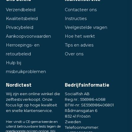
Verzendbeleid
Contacteer ons
Kwaliteitsbeleid
Instructies
Privacybeleid
Veelgestelde vragen
Aankoopvoorwaarden
Hoe het werkt
Herroepings- en
Tips en advies
retourbeleid
Over ons
Hulp bij
misbruikproblemen
Nordictest
Bedrijfsinformatie
Wij zijn een online winkel die
Socialfish AB
zelftests verkoopt. Onze
Reg.nr.: 556986-4068
focus ligt op hoge kwaliteit
BTW-nr: SE556986406801
en snelle klantenservice.
Rådmansgatan 6
832 41 Frösön
Hier vindt u CE-gemarkeerde en
Zweden
uiterst betrouwbare tests tegen de
Telefoonnummer:
goedkoopste prijzen online. Wij