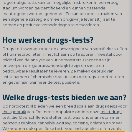
regelmatige tests kunnen mogelijke misbruiken in een vroeg
stadium worden geïdentificeerd en kunnen passende
maatregelen worden genomen. Ze kunnen deel uitmaken van
een algehele strategie om een drugs-vrije levensstijl aan te
nemen en positieve veranderingen te bevorderen.
Hoe werken drugs-tests?
Drugs-tests werken door de aanwezigheid van specifieke stoffen
of hun metabolieten in het lichaam op te sporen, meestal door
middel van de analyse van urinemonsters. Onze tests zijn
ontworpen om gebruiksvriendelijk te zijn en snelle en
betrouwbare resultaten te leveren. Ze maken gebruik van
antilichamen of chemische reacties om de drugs te detecteren
en geven aan wanneer de test positief is.
Welke drugs-tests bieden we aan?
Op nordictest.nl bieden we een breed scala aan
drugs-tests voor
thuisgebruik
aan. De meest populaire optie is onze
multi-drugs
test
, die 12 verschillende stoffen test, waaronder
amfetaminen
,
benzodiazepines
,
cannabis
,
ecstasy
,
cocaïne
,
opiaten
en meer.
We hebben ook specifieke tests voor individuele stoffen zoals