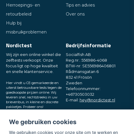
Herroepings- en
Tips en advies
retourbeleid
Over ons
Hulp bij
misbruikproblemen
Nordictest
Bedrijfsinformatie
Wij zijn een online winkel die
Socialfish AB
zelftests verkoopt. Onze
Reg.nr.: 556986-4068
focus ligt op hoge kwaliteit
BTW-nr: SE556986406801
en snelle klantenservice.
Rådmansgatan 6
832 41 Frösön
Hier vindt u CE-gemarkeerde en
Zweden
uiterst betrouwbare tests tegen de
Telefoonnummer:
goedkoopste prijzen online. Wij
+46730503032
leveren snel, rechtstreeks in uw
E-mail:
hey@nordictest.nl
brievenbus, in kleine en discrete
pakketjes. Probeer ons!
Openingstijden:
Ma–vr 10:00–17:00 (CET)
We gebruiken cookies
We gebruiken cookies voor onze site om te werken en