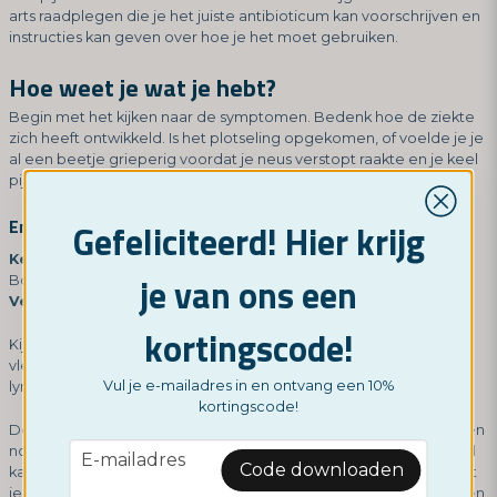
arts raadplegen die je het juiste antibioticum kan voorschrijven en
instructies kan geven over hoe je het moet gebruiken.
Hoe weet je wat je hebt?
Begin met het kijken naar de symptomen. Bedenk hoe de ziekte
zich heeft ontwikkeld. Is het plotseling opgekomen, of voelde je je
al een beetje grieperig voordat je neus verstopt raakte en je keel
pijn begon te doen?
Enkele eenvoudige richtlijnen:
Gefeliciteerd! Hier krijg
Keelpijn
- Je hebt ernstige keelpijn, vooral bij het slikken.
je van ons een
Bovendien heb je koorts.
Verkoudheid
- Je neus loopt, je niest en je hoest.
kortingscode!
Kijk naar je keel. Als je witte vlekken op de amandelen of rode
vlekken in je mond hebt, kan dit wijzen op keelpijn. Gezwollen
Vul je e-mailadres in en ontvang een 10%
lymfeklieren in de nek zijn ook een teken van keelpijn.
kortingscode!
De duur is ook een belangrijke factor. Als je antibiotica inneemt en
email
nog steeds verkouden bent, is dat niet vreemd. Een verkoudheid
E-mailadres
Code downloaden
kan meer dan een week aanhouden. Maar vanaf het moment dat
je antibiotica inneemt, zouden de symptomen van keelpijn binnen