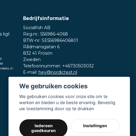
Bedrijfsinformatie
Socialfish AB
 ligt
Reg.nr.: 556986-4068
BTW-nr: SE556986406801
Rådmansgatan 6
832 41 Frösön
st
Zweden
te
Telefoonnummer: +46730503032
treeks in
E-mail:
hey@nordictest.nl
Openingstijden:
We gebruiken cookies
Ma–vr 10:00–17:00 (CET)
We gebruiken cookies voor onze site om te
werken en bieden u de beste ervaring. Bevestig
uw toestemming door op te drukken
Iedereen
Instellingen
goedkeuren