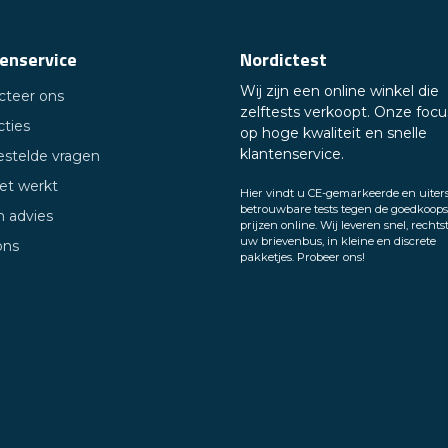
enservice
Nordictest
Wij zijn een online winkel die
cteer ons
zelftests verkoopt. Onze focus
cties
op hoge kwaliteit en snelle
klantenservice.
estelde vragen
et werkt
Hier vindt u CE-gemarkeerde en uiter
betrouwbare tests tegen de goedkoops
n advies
prijzen online. Wij leveren snel, rechts
uw brievenbus, in kleine en discrete
ons
pakketjes. Probeer ons!