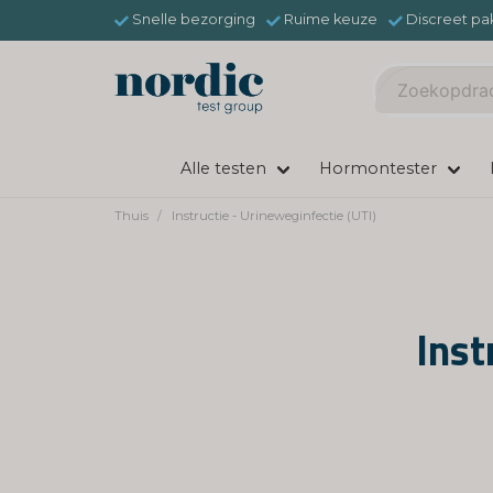
Snelle bezorging
Ruime keuze
Discreet pa
Alle testen
Hormontester
Thuis
Instructie - Urineweginfectie (UTI)
Inst