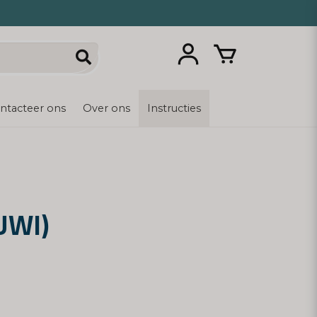
ntacteer ons
Over ons
Instructies
(UWI)