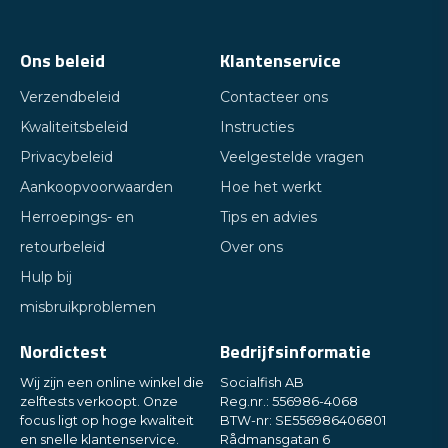
Ons beleid
Klantenservice
Verzendbeleid
Contacteer ons
Kwaliteitsbeleid
Instructies
Privacybeleid
Veelgestelde vragen
Aankoopvoorwaarden
Hoe het werkt
Herroepings- en
Tips en advies
retourbeleid
Over ons
Hulp bij
misbruikproblemen
Nordictest
Bedrijfsinformatie
Wij zijn een online winkel die
Socialfish AB
zelftests verkoopt. Onze
Reg.nr.: 556986-4068
focus ligt op hoge kwaliteit
BTW-nr: SE556986406801
en snelle klantenservice.
Rådmansgatan 6