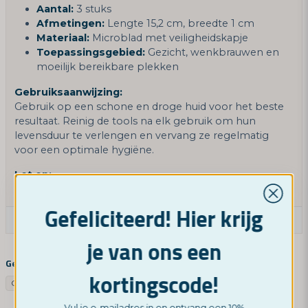
Aantal:
3 stuks
Afmetingen:
Lengte 15,2 cm, breedte 1 cm
Materiaal:
Microblad met veiligheidskapje
Toepassingsgebied:
Gezicht, wenkbrauwen en
moeilijk bereikbare plekken
Gebruiksaanwijzing:
Gebruik op een schone en droge huid voor het beste
resultaat. Reinig de tools na elk gebruik om hun
levensduur te verlengen en vervang ze regelmatig
voor een optimale hygiëne.
Let op:
Buiten bereik van kinderen bewaren.
Gefeliciteerd! Hier krijg
Stel een productvraag
je van ons een
question
Vraag ons iets over dit product ...
Gerelateerde categorieën
kortingscode!
Google SV
Overig
Google UK
Vul je e-mailadres in en ontvang een 10%