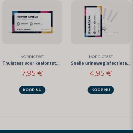
NORDICTEST
NORDICTEST
Thuistest voor keelontsteking
Snelle urineweginfectietest
7,95 €
4,95 €
KOOP NU
KOOP NU