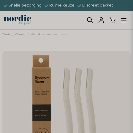
Snelle bezorging
Ruime keuze
Discreet pakket
Thuis
Overig
Wenkbrauwscheermesje