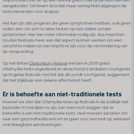
respons was toen er op een festival gratis chlamydia-tests werden
aangeboden. Dit kwam doordat maar weinig festivalgangers de
tests inleverden voor analyse.
Het kan zijn dat jongeren die geen symptomen hebben, ook geen
reden zien om zich te laten testen op een ziekte zonder
symptomen. Hier kan meer informatie nodig zijn, dus misschien
zouden festivals meer aan dat aspect kunnen werken om een
verschil te maken en een kracht te zijn voor de vermindering van
de verspreiding.
Op het Britse
Glastonbury-festival
werden in 2009 gratis
chlamydia-tests uitgedeeld en deze trend is sindsdien voortgezet
op Engelse festivals. Het feit dat dit wordt voortgezet, suggereert
dat het blijkbaar een zekere effectiviteit heeft.
Er is behoefte aan niet-traditionele tests
Hoewel we zien dat chlamydia-tests op festivals in de praktijk niet
bijzonder in trek lijken te zijn, kan men toch zeggen dat er
behoefte is aan niet-traditionele tests. Veel mensen aarzelen om
naar een gezondheidscentrum te gaan voor een test op seksueel
overdraagbare aandoeningen.