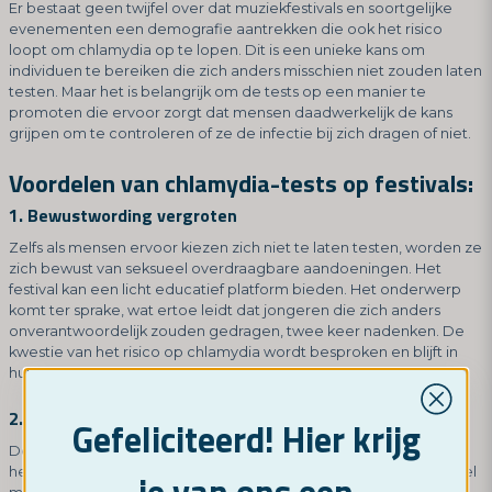
Er bestaat geen twijfel over dat muziekfestivals en soortgelijke
evenementen een demografie aantrekken die ook het risico
loopt om chlamydia op te lopen. Dit is een unieke kans om
individuen te bereiken die zich anders misschien niet zouden laten
testen. Maar het is belangrijk om de tests op een manier te
promoten die ervoor zorgt dat mensen daadwerkelijk de kans
grijpen om te controleren of ze de infectie bij zich dragen of niet.
Voordelen van chlamydia-tests op festivals:
1. Bewustwording vergroten
Zelfs als mensen ervoor kiezen zich niet te laten testen, worden ze
zich bewust van seksueel overdraagbare aandoeningen. Het
festival kan een licht educatief platform bieden. Het onderwerp
komt ter sprake, wat ertoe leidt dat jongeren die zich anders
onverantwoordelijk zouden gedragen, twee keer nadenken. De
kwestie van het risico op chlamydia wordt besproken en blijft in
hun achterhoofd.
2. Vroege detectie en behandeling
Gefeliciteerd! Hier krijg
Degenen die daadwerkelijk de test doen, kunnen profiteren van
het feit dat ze weten dat ze geïnfecteerd zijn en daardoor zo snel