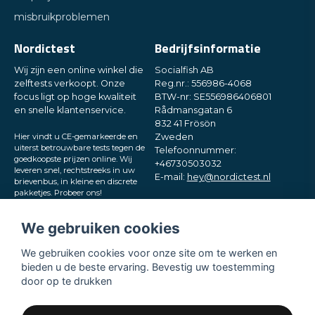
misbruikproblemen
Nordictest
Bedrijfsinformatie
Wij zijn een online winkel die
Socialfish AB
zelftests verkoopt. Onze
Reg.nr.: 556986-4068
focus ligt op hoge kwaliteit
BTW-nr: SE556986406801
en snelle klantenservice.
Rådmansgatan 6
832 41 Frösön
Hier vindt u CE-gemarkeerde en
Zweden
uiterst betrouwbare tests tegen de
Telefoonnummer:
goedkoopste prijzen online. Wij
+46730503032
leveren snel, rechtstreeks in uw
E-mail:
hey@nordictest.nl
brievenbus, in kleine en discrete
pakketjes. Probeer ons!
Openingstijden:
Ma–vr 10:00–17:00 (CET)
We gebruiken cookies
We gebruiken cookies voor onze site om te werken en
bieden u de beste ervaring. Bevestig uw toestemming
door op te drukken