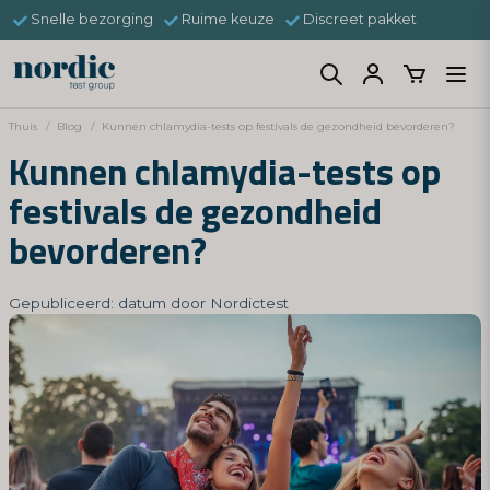
Snelle bezorging
Ruime keuze
Discreet pakket
Thuis
Blog
Kunnen chlamydia-tests op festivals de gezondheid bevorderen?
Kunnen chlamydia-tests op
festivals de gezondheid
bevorderen?
Gepubliceerd: datum door Nordictest