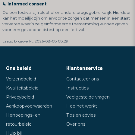
4. Informed consent
Op een festival zijn alcohol en andere drugs gebruikelijk. Hierdoor
kan het moeilijk zijn om ervoor te zorgen dat mensen in een staat
verkeren waarin ze geïnformeerde toestemming kunnen geven
voor een gezondheidstest op een festival.
Laatst bijgewerkt: 2026-08-08 08:29
Ons beleid
Klantenservice
Verzendbeleid
Contacteer ons
Kwaliteitsbeleid
Instructies
Privacybeleid
Veelgestelde vragen
Aankoopvoorwaarden
Hoe het werkt
Herroepings- en
Tips en advies
retourbeleid
Over ons
Hulp bij