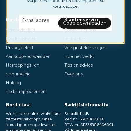
Vul je e-mailadres in en ontvang een 10%
kortingscode!
email
Ons beleid
Klantenservice
E-mailadres
Code downloaden
Verzendbeleid
Contacteer ons
Kwaliteitsbeleid
Instructies
Privacybeleid
Veelgestelde vragen
Aankoopvoorwaarden
Hoe het werkt
Herroepings- en
Tips en advies
retourbeleid
Over ons
Hulp bij
misbruikproblemen
Nordictest
Bedrijfsinformatie
Wij zijn een online winkel die
Socialfish AB
zelftests verkoopt. Onze
Reg.nr.: 556986-4068
focus ligt op hoge kwaliteit
BTW-nr: SE556986406801
en snelle klantenservice.
Rådmansgatan 6