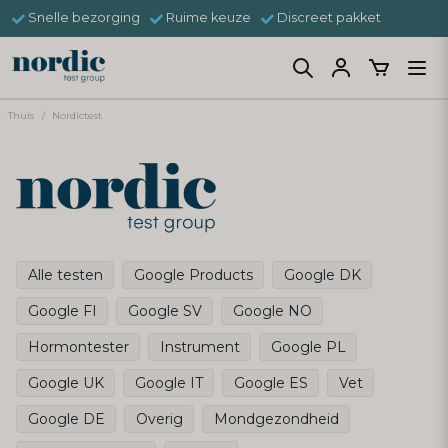
Snelle bezorging
Ruime keuze
Discreet pakket
Thuis
Nordictest
Alle testen
Google Products
Google DK
Google FI
Google SV
Google NO
Hormontester
Instrument
Google PL
Google UK
Google IT
Google ES
Vet
Google DE
Overig
Mondgezondheid