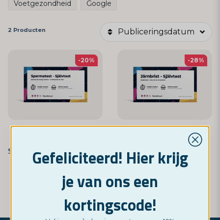
Voetgezondheid
Google
2 Producten
Publiceringsdatum
-20%
-28%
NORDICTEST
NORDICTEST
Spermatest - Zelftest voor mannelijke vruchtbaarheid
IJzertekst
Gefeliciteerd! Hier krijg
19,95 €
17,95 €
24,95 €
24,95 €
je van ons een
KOOP NU
Monitor
kortingscode!